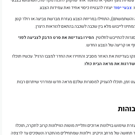
עשויות מעץ חשוף או מחומר אחר שזקוק להכנה מקדימה, השתמשו בצבעי
.
צבעי יסוד
יעזרו להבטיח כיסוי אחיד ואת עמידות הצבע.
והשתמשתם), התחילו במריחת הצבע בעזרת מברשת צביעה או רולר קטן.
מתינו לייבוש מלא בין שכבה לשכבה בהתאם להוראות היצרן.
רות להתייבש לחלוטין.
הסירו בעדינות את סרט הדבק לצביעה לפני
לוף או קריעה של הצבע החדש.
קו בעדינות את האזור מסביב והחזירו את החדר למצבו הרגיל. עכשיו תוכלו
דרגות את מראה הבית כולו
.
ט זמן, תוכלו להעניק למסגרות שלכם מראה חדש ומודרני שיתרום רבות
והות
ת שימוש בוילונות ארוכים ותליית מוטות הווילונות קרוב לתקרה, תוכלו
ר תחושה של מרחב וניקיון. וילונות שמתחילים מהתקרה ונשפכים עד לרצפה