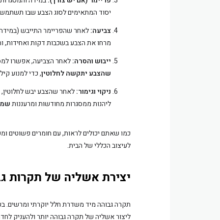
פריימר (אם יש צורך):
במידה והמסגרות 
יסוד המתאימים לסוג הצבע שבו תשתמשו
צביעה:
לאחר שהפריימר התייבש (במידה 
מרחו את הצבע בשכבות דקות ואחידות, וה
ייבוש והסרה:
לאחר הצביעה, אפשרו למסג
שהצבע יתקשה לחלוטין
, כדי למנוע קי
ניקוי וגימור:
לאחר שהצבע יבש לחלוטין, נ
ליהנות ממסגרות מחודשות ומרעננות
שמש
כמו שאתם יכולים לראות, עם חומרים פשוטים ומע
לעיצוב הכללי של הבית.
יצירת אשליה של תקרות גב
תקרה גבוהה מיד משדרת חלל יוקרתי ומרשים. בעזר
ליצור אשליה של תקרה גבוהה יותר ולהעניק לחד