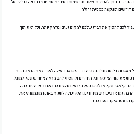
ו מורכבת. ניתן להשיג תוצאות מרשימות ושינוי משמעותי במראה הכללי של
ם דורשים השקעה כספית גדולה.
ור לכם להפוך את הבית שלכם למקום נעים ומזמין יותר, וכל זאת תוך
מסגרות דלתות וחלונות היא דרך פשוטה ויעילה לשדרג את מראה הבית
הדגיש את קווי המתאר של החדרים ולהוסיף להם מראה מחודש ונקי. למשל,
ראה קלאסי ונקי, או להשתמש בצבעים נועזים כמו שחור או אפור כהה
רבה זמן או כישורים מיוחדים, והיא יכולה לשנות באופן משמעותי את
רה ואסתטיקה מעודכנת​.