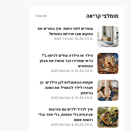
מומלצי קריאה
View All
עומדים לפני ניתוח: איך בוחרים את
המקום שבו תרגישו בטוחים?
ELZA.CO.IL
שבוע 1 AGO
הילד או הילדה עולים לכיתה ב'?
כדאי שתכירו כבר עכשיו את מבחן
המחוננים
ELZA.CO.IL
3 שבועות AGO
תקופת ההסתגלות לגן הילדים: כך
תעזרו לילד להתחיל את השנה
בביטחון
ELZA.CO.IL
4 שבועות AGO
איך לגדל ילדים עם מודעות
סביבתית בלי הטפות, בלי פחד ובלי
רגשות אשם
ELZA.CO.IL
4 שבועות AGO