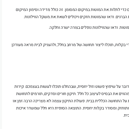
די לתלות את המוטות במיקום המסומן. זה כולל מדידה וסימון המיקום
 הברגים. ודאו שהמוטות חזקים ויכולים לשאת את משקל הווילונות.
מוטות. ודאו שהווילונות נופלים בצורה ישרה וחלקה.
 בקלות, תוכלו ליצור תחושה של מרחב בחלל, ולהעניק לבית מראה מעודכן
מדובר על שיפוץ פשוט וזול יחסית, שבהחלט תוכלו לעשות בעצמכם. קירות
 מהווים את הבסיס לעיצוב כל חלל. תיקון חורים וסדקים, תורמים לתחושת
על התחושה הכללית בבית. פעולת התיקון עצמה לא מצריכה הרבה זמן או
מתוחזק ומסודר בקלות יחסית. התוצאה הסופית היא חלל שמשדר איכות
ית.