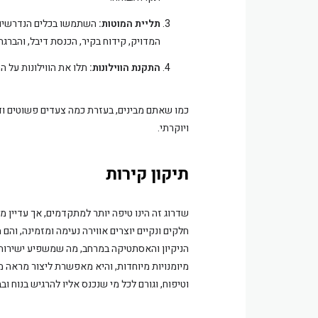
תליית המוטות:
השתמשו בכלים הנדרשים כ
המדויק, קידוח בקיר, הכנסת דיבל, והברגת
התקנת הווילונות:
תלו את הווילונות על ה
כמו שאתם מבינים, בעזרת כמה צעדים פשוטים ודי
ויוקרתי.
תיקון קירות
שדרוג זה הינו טיפה יותר למתקדמים, אך עדיין 
חלקים ונקיים יוצרים אווירה נעימה ומזמינה, והם
הניקיון והאסתטיקה במרחב, מה שמשפיע ישירות 
מיומנויות מיוחדות, והיא מאפשרת ליצור מראה 
וטיפוח, וגורם לכל מי שנכנס אליו להרגיש בנוח ובב