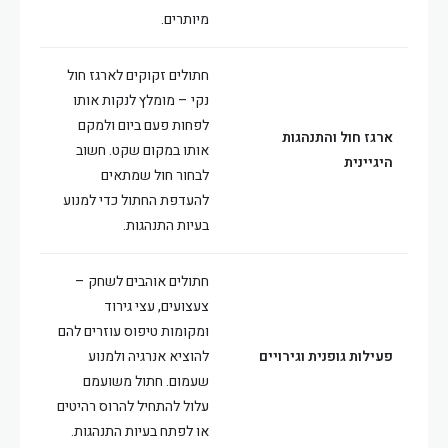
מיותרים.
חתולים זקוקים לארגז חול
נקי – מומלץ לנקות אותו
לפחות פעם ביום ולמקם
ארגז חול והתנהגות
אותו במקום שקט. חשוב
היגיינית
לבחור חול שמתאים
להעדפת החתול כדי למנוע
בעיות התנהגות.
חתולים אוהבים לשחק –
צעצועים, עצי גירוד
ומקומות טיפוס עוזרים להם
פעילות גופנית וגירויים
להוציא אנרגיה ולמנוע
שעמום. חתול משועמם
עלול להתחיל להרוס רהיטים
או לפתח בעיות התנהגות.