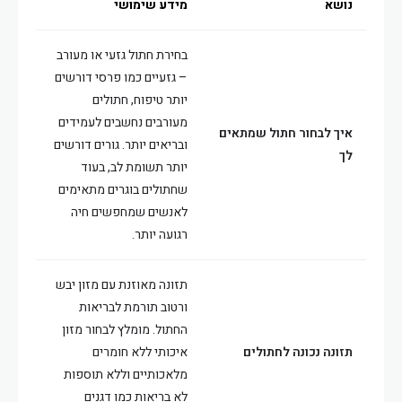
נושא
מידע שימושי
בחירת חתול גזעי או מעורב
– גזעיים כמו פרסי דורשים
יותר טיפוח, חתולים
מעורבים נחשבים לעמידים
איך לבחור חתול שמתאים
ובריאים יותר. גורים דורשים
לך
יותר תשומת לב, בעוד
שחתולים בוגרים מתאימים
לאנשים שמחפשים חיה
רגועה יותר.
תזונה מאוזנת עם מזון יבש
ורטוב תורמת לבריאות
החתול. מומלץ לבחור מזון
תזונה נכונה לחתולים
איכותי ללא חומרים
מלאכותיים וללא תוספות
לא בריאות כמו דגנים