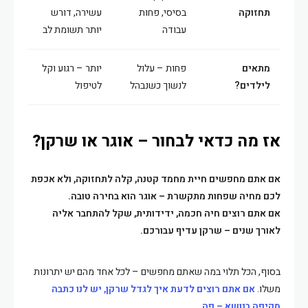
תחזוקה
בסיסי, פחות
עשירה, דורש
עבודה
יותר תשומת לב
מתאים
פחות – עלול
יותר – רגוע וקל
לילדים?
לנשוך כשנבהל
לטיפול
אז מה כדאי לבחור – אוגר או שרקן?
אם אתם מחפשים חיית מחמד קטנה, קלה לתחזוקה, ולא אכפת
לכם מחיה שפחות מתקשרת – אוגר הוא בחירה טובה.
אם אתם רוצים חיה חכמה, ידידותית, שקל להתחבר אליה
לאורך שנים – שרקן עדיף עבורכם.
בסוף, הכל תלוי במה שאתם מחפשים – לכל אחד מהם יש יתרונות
משלו.
אם אתם רוצים לדעת איך לגדל שרקן, יש לנו כתבה
מקיפה בנושא – פה.