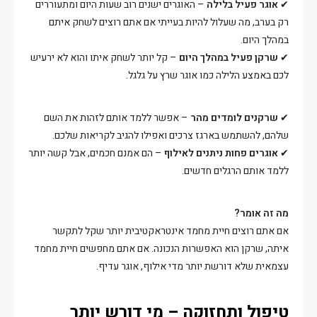
✔
אוגר פעיל בלילה
– האוגרים ישנים רוב שעות היום ומתעוררים
רק בערב, מה שעלול להיות בעייתי אם אתם רוצים לשחק איתם
במהלך היום.
✔
שרקן פעיל במהלך היום
– קל יותר לשחק איתו והוא לא ירעיש
לכם באמצע הלילה כמו אוגר שרץ על גלגל.
✔
שרקנים לומדים מהר
– אפשר ללמד אותם לזהות את השם
שלהם, להשתמש בארגז צרכים ואפילו להגיב לקריאות שלכם.
✔
אוגרים פחות ניתנים לאילוף
– הם אמנם חכמים, אבל קשה יותר
ללמד אותם הרגלים חדשים.
מה זה אומר?
אם אתם רוצים חיית מחמד אינטראקטיבית יותר שקל לתקשר
איתה, שרקן הוא האפשרות הנכונה. אם אתם מחפשים חיית מחמד
עצמאית שלא דורשת יותר מדי אילוף, אוגר עדיף.
טיפול ותחזוקה – מי דורש יותר