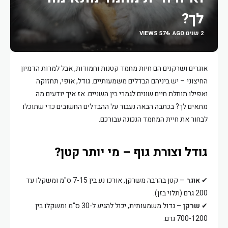
לך?
2 שנים AGO
574 VIEWS
אוגרים ושרקנים הם חיות מחמד קטנות וחמודות, אבל למרות הדמיון
החיצוני – יש ביניהם הבדלים משמעותיים. גודל, אופי, תחזוקה
ואפילו תוחלת חיים שונים לגמרי בין השניים. אז איך יודעים מה
מתאים לך? בכתבה הבאה נעבור על ההבדלים החשובים כדי שתוכלו
לבחור את חיית המחמד הנכונה עבורכם.
גודל וצורת גוף – מי יותר קטן?
✔
אוגר
– קטן בהרבה משרקן, אורכו נע בין 7-15 ס"מ ומשקלו עד
200 גרם (תלוי בזן).
✔
שרקן
– גדול משמעותית, יכול להגיע ל-30 ס"מ ומשקלו בין
700-1200 גרם.