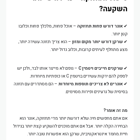
השקעה?
✔
אוגר דורש פחות תחזוקה
– אוכל פחות, מלכלך פחות וכלובו
קטן יותר.
✔
שרקן דורש יותר מקום ומזון
– הוא צריך תזונה עשירה יותר,
מצע מתחלף לעיתים קרובות, וכלוב גדול יותר.
✔
שרקנים חייבים ויטמין C
– גופם לא מייצר אותו לבד, ולכן יש
לספק להם ירקות עשירים בויטמין C או כופתיות מיוחדות.
✔
אוגרים לא צריכים תוספות מיוחדות
– הם מסתדרים עם תזונה
בסיסית של גרעינים ופירות מסוימים.
מה זה אומר?
אם אתם מחפשים חיה שלא דורשת יותר מדי תחזוקה, אוגר הוא
הבחירה הקלה יותר. אבל אם אתם מוכנים להשקיע קצת יותר בגידול
חיית מחמד אינטראקטיבית, שרקן הוא אפשרות טובה יותר.