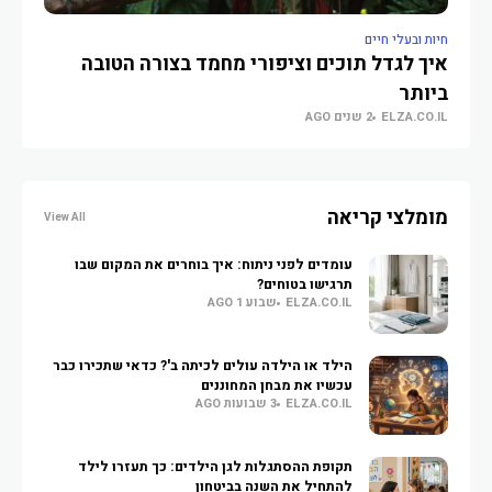
חיות ובעלי חיים
חיות
איך לגדל תוכים וציפורי מחמד בצורה הטובה
מתל
ביותר
המל
ELZA.CO.IL
2 שנים AGO
O.IL
מומלצי קריאה
View All
עומדים לפני ניתוח: איך בוחרים את המקום שבו
תרגישו בטוחים?
ELZA.CO.IL
שבוע 1 AGO
הילד או הילדה עולים לכיתה ב'? כדאי שתכירו כבר
עכשיו את מבחן המחוננים
ELZA.CO.IL
3 שבועות AGO
תקופת ההסתגלות לגן הילדים: כך תעזרו לילד
להתחיל את השנה בביטחון