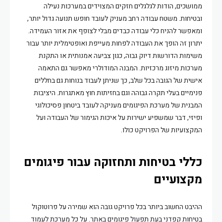
ממושכים, הודות לגלגלים חזקים המצוידים במערכות נעילה
ובטיחות. משטח עבודה רחב מעניק לעובד חופש תנועה גדול יותר,
ומאפשר להניח כלי עבודה כבדים מבלי לצופף את אזור העמידה.
יתרון זה הופך את העבודה לפחות מעייפת ואופטימלית יותר עבור
משימות הדורשות דיוק גבוה, כגון צביעה אמנותית או התקנת
מערכות מיזוג מרכזיות. המבנה המודולרי מאפשר גם התאמה
אישית של הגובה בכל שלב, כך שניתן לעבוד בנוחות גם בחללים
פנימיים בעלי תקרה גבוהה וגם בחזיתות חוץ מאתגרות. היציבות
המבנית של מערכת הפיגומים מעניקה לעובד ביטחון פסיכולוגי
ופיזי, דבר שמשפיע ישירות על איכות הגימור של העבודה ועל
המקצועיות של הפרויקט כולו.
כללי בטיחות ותחזוקה עבור פיגומים
מקצועיים
ההיבט החשוב ביותר בכל פרויקט גובה הוא שמירה על פרוטוקול
בטיחות קפדני בעת תפעול פיגומים באתר. על כל מערכת לעמוד