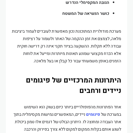
הגובה המקסימלי הנדרש
כושר הנשיאה של המשטח
מערכת מודולרית המתוכננת נכון מאפשרת לעובדים לעמוד ביציבות
מלאה, לצמצם את זמן ההקמה של האתר ולשמור על רציפות
עבודה ללא תקלות. ההשקעה בציוד תקני אינה רק דרישה חוקית
אלא הכרח מקצועי שמונע תאונות מיותרות ומייעל את לוחות
הזמנים באופן משמעותי עבור כל קבלן או בעל מלאכה.
היתרונות המרכזיים של פיגומים
ניידים ורחבים
אחד הפתרונות מהפופולריים ביותר כיום בשוק הוא השימוש
במערכת של
פיגומים
ניידים, המאפשרים גמישות מקסימלית בתוך
אתר העבודה ומחוצה לו. היתרון הבולט של דגמים אלו טמון ביכולת
לשנע אותם בקלות ממקום למקום ללא צורך בפירוק והרכבה