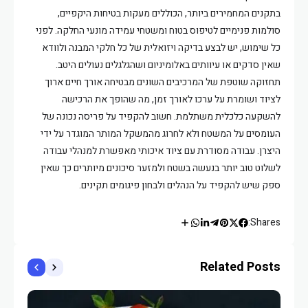
בתקנים המחמירים ביותר, הכוללים מעקות בטיחות היקפיים,
סולמות פנימיים לטיפוס בטוח ומשטחי עמידה מונעי החלקה. לפני
כל שימוש, יש לבצע בדיקה ויזואלית של כל חלקי המבנה ולוודא
שאין סדקים או עיוותים באלומיניום ושהגלגלים נעולים היטב.
תחזוקה שוטפת של המרכיבים השונים מבטיחה אורך חיים ארוך
לציוד ושומרת על ערכו לאורך זמן, מה שהופך את הרכישה
להשקעה כלכלית משתלמת. חשוב להקפיד על פריסה נכונה של
העומסים על המשטח ולא לחרוג מהמשקל המותר המוגדר על ידי
היצרן. עבודה מסודרת עם ציוד איכותי מאפשרת למנהלי עבודה
לשלוט טוב יותר בנעשה בשטח ולמזער סיכונים מיותרים כך שאין
ספק שיש להקפיד על הנהלים ולבחון פיגומים תקינים.
Shares:
Related Posts