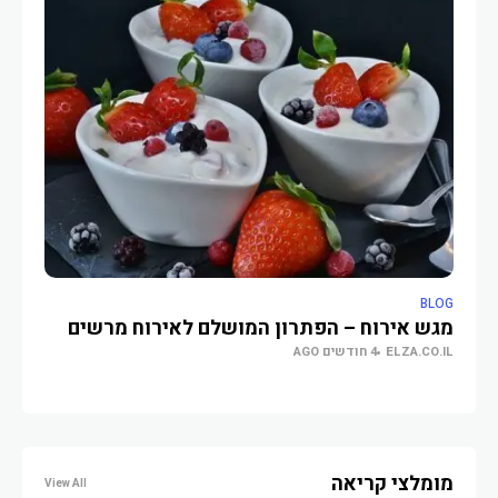
LOG
BLOG
מגש אירוח – הפתרון המושלם לאירוח מרשים
בגד
ELZA.CO.IL
4 חודשים AGO
O.IL
מומלצי קריאה
View All