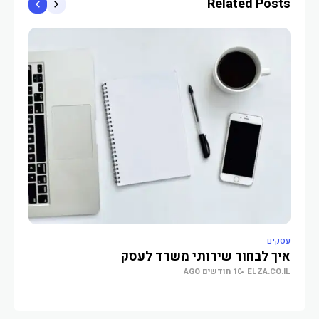
Related Posts
עסקים
עסקי
איך לבחור שירותי משרד לעסק
איך
ELZA.CO.IL
10 חודשים AGO
משפ
O.IL