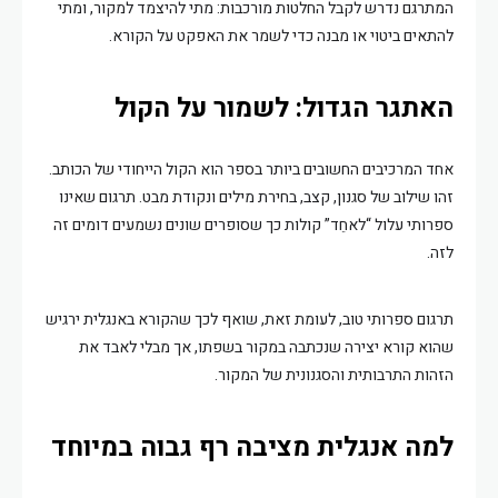
המתרגם נדרש לקבל החלטות מורכבות: מתי להיצמד למקור, ומתי
להתאים ביטוי או מבנה כדי לשמר את האפקט על הקורא.
האתגר הגדול: לשמור על הקול
אחד המרכיבים החשובים ביותר בספר הוא הקול הייחודי של הכותב.
זהו שילוב של סגנון, קצב, בחירת מילים ונקודת מבט. תרגום שאינו
ספרותי עלול “לאחֵד” קולות כך שסופרים שונים נשמעים דומים זה
לזה.
תרגום ספרותי טוב, לעומת זאת, שואף לכך שהקורא באנגלית ירגיש
שהוא קורא יצירה שנכתבה במקור בשפתו, אך מבלי לאבד את
הזהות התרבותית והסגנונית של המקור.
למה אנגלית מציבה רף גבוה במיוחד