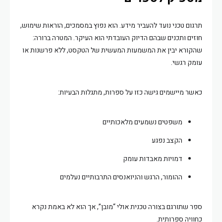
תרגום טכני נועד להעביר מידע. הוא נפוץ במסמכים, הוראות שימוש,
חוזים ותכנים שבהם הדיוק העובדתי הוא העיקר. המטרה ברורה:
שהקורא יבין את המשמעות המעשית של הטקסט, ללא פרשנות או
עומק רגשי.
כאשר מיישמים גישה כזו על ספרות, מתגלות הבעיות:
משפטים נשמעים מלאכותיים
הקצב נפגע
דמויות מאבדות עומק
ההומור, הרגש והניואנסים התרבותיים נעלמים
ספר שתורגם בצורה טכנית אולי “מובן”, אך הוא לא באמת נקרא
כחוויה ספרותית.