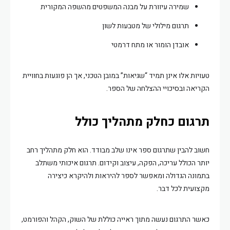
שמירה עיוורת על מבנה המשפטים מהשפה המקורית
תרגום מילולי של מטבעות לשון
אובדן הומור או מתח דרמטי
טעויות אלו אינן תמיד “שגיאות” במובן הטכני, אך הן פוגעות בחוויית
הקריאה ובסיכויי ההצלחה של הספר.
תרגום כחלק מתהליך כולל
חשוב להבין שתרגום ספר אינו שלב מבודד. הוא חלק מתהליך רחב
יותר הכולל עריכה, הפקה, עיצוב וקידום. תרגום איכותי משתלב
בתמונה הגדולה ומאפשר לספר להיראות ולהיקרא כיצירה
מקצועית לכל דבר.
כאשר התרגום נעשה מתוך ראייה כוללת של השוק, הקהל והפורמט,