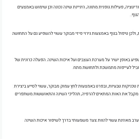
דיטציה, פעילות גופנית מתונה, היגיינת שינה נכונה וכן שימוש באמצעים
גוף.
ולכן טיפול בגוף באמצעות גירוי פיזי מבוקר עשוי להשפיע גם על התחושה
פיע באופן ישיר על מערכת העצבים ועל איכות השינה. הפעלה כרונית של
להוביל לעייפות מתמשכת ולתחושת מתח.
כניקות טבעיות, ובפרט באמצעות לחץ עמוק מבוקר, עשוי לסייע ביצירת
וף מקבל את האות המתאים להרפיה, תהליכי השינה והתאוששות משתפרים
רב מאוזנת עשוי להוות צעד משמעותי בדרך לשיפור איכות השינה