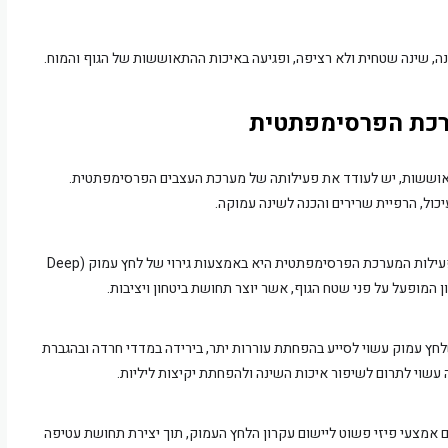
, שינה שטחית ולא רציפה, ופגיעה באיכות ההתאוששות של הגוף והמוח.
כת הפרסימפתטית
אוששות, יש לעודד את פעילותה של מערכת העצבים הפרסימפתטית.
ול, הרפיית שרירים והכנה לשינה עמוקה.
אחת הדרכים הפיזיולוגיות והטבעיות לעודד את פעילות המערכת הפרסימפתטית היא באמצעות גירוי של לחץ עמוק (Deep
לחץ עמוק עשוי לסייע בהפחתת עוררות יתר, בירידה במדדי חרדה ובהגברת
ה עשוי לתרום לשיפור איכות השינה ולהפחתת יקיצות ליליות.
 אמצעי פיזי פשוט ליישום עקרון הלחץ העמוק, תוך יצירת תחושת עטיפה