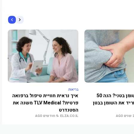
בריאות
בר
סובלים משומן בטני? הנה 50
איך נראית חוויית טיפול ברפואה
כ
ריד את השומן בבטן
פרטית? TLV Medical משנה את
ו
L
הסטנדרט
שנים AGO
ELZA.CO.IL
9 חודשים AGO