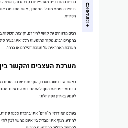
החיים המודרניים מאופיינים בקצב גבוה, חשיפה מ
זו יוצרת עומס מנטלי מתמשך, אשר משפיע באופן 
הפיזית.
רבים מדווחים על קושי להירדם, יקיצות תכופות
במקרים רבים, מקור התופעות הללו אינו בעיה פ
מערכת האחראית על תגובת "הילחם או ברח".
מערכת העצבים והקשר בין
כאשר אדם חווה סטרס, הגוף מפריש הורמונים כגון
הדם ומכינים את הגוף להתמודדות עם איום. מנגנון
לפגוע באיזון הפיזיולוגי.
בעולם המודרני, ה"איום" אינו בהכרח סכנה פיזי
למידע. הגוף אינו מבדיל בין איום ממשי לבין לחץ
להתחיל תהליך ההירגעות הטבעי.