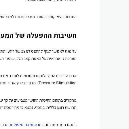
התוצאה היא קושי במעבר ממצב ערנות למצב שינה
חשיבות ההפעלה של המער
על מנת לאפשר לגוף להיכנס למצב של רוגע והת
מערכת זו אחראית על האטת קצב הלב, שיפור העיכ
Pressure Stimulation). מדובר בלחץ אחיד ומתון המופעל על פני שטח הגוף, אשר יוצר תחושת ביטחון ויציבות.
מחקרים בתחום הוויסות החושי מצביעים על כך ש
תחושת רוגע כללית. בנוסף, נמצא כי גירוי מסוג ז
במסגרת זו, פתרונות כמו
שמיכה טיפולית
מהווים