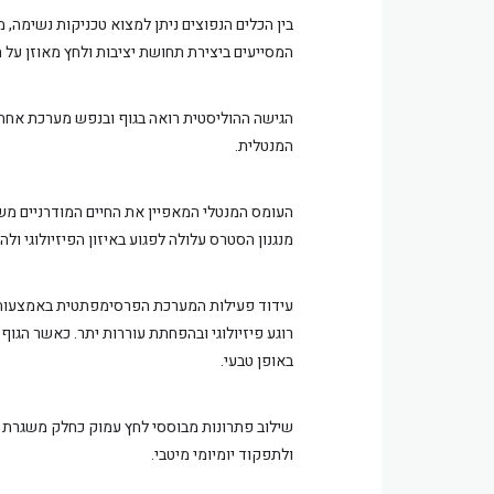
בין הכלים הנפוצים ניתן למצוא טכניקות נשימה, מ
המסייעים ביצירת תחושת יציבות ולחץ מאוזן על ה
הגישה ההוליסטית רואה בגוף ובנפש מערכת אחת, 
המנטלית.
העומס המנטלי המאפיין את החיים המודרניים מש
מנגנון הסטרס עלולה לפגוע באיזון הפיזיולוגי ו
עידוד פעילות המערכת הפרסימפתטית באמצעות ט
רוגע פיזיולוגי ובהפחתת עוררות יתר. כאשר הג
באופן טבעי.
שילוב פתרונות מבוססי לחץ עמוק כחלק משגרת ע
ולתפקוד יומיומי מיטבי.