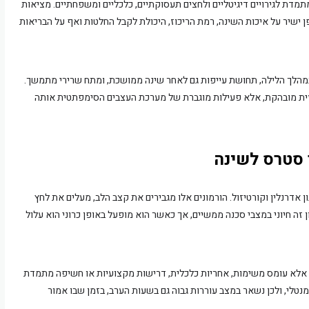
תמדת לגירויים דיגיטליים ולחצים תעסוקתיים, כלכליים ומשפחתיים. מציאות
ישיר על איכות השינה, רמת הריכוז, היכולת לקבל החלטות ואף על הבריאות
 במהלך הלילה, תחושת עייפות גם לאחר שינה ממושכת, ומתח שרירי מתמשך.
יזית מובהקת, אלא פעילות מוגברת של מערכת העצבים הסימפתטית אותה
 סטרס לשינה
 אדרנלין וקורטיזול. הורמונים אלו מגבירים את קצב הלב, מעלים את לחץ
 זה חיוני במצבי סכנה ממשיים, אך כאשר הוא מופעל באופן כרוני הוא עלול
ת, אלא עומס משימות, אחריות כלכלית, דרישות מקצועיות או חשיפה מתמדת
 מנטלי, ולכן נשאר במצב עוררות גבוה גם בשעות הערב, בזמן שבו אמור