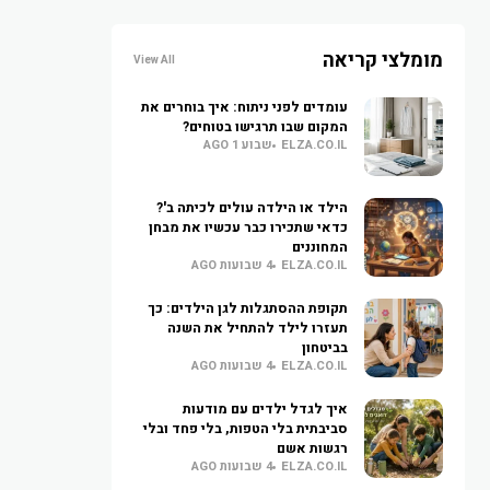
מומלצי קריאה
View All
עומדים לפני ניתוח: איך בוחרים את
המקום שבו תרגישו בטוחים?
ELZA.CO.IL
שבוע 1 AGO
הילד או הילדה עולים לכיתה ב'?
כדאי שתכירו כבר עכשיו את מבחן
המחוננים
ELZA.CO.IL
4 שבועות AGO
תקופת ההסתגלות לגן הילדים: כך
תעזרו לילד להתחיל את השנה
בביטחון
ELZA.CO.IL
4 שבועות AGO
איך לגדל ילדים עם מודעות
סביבתית בלי הטפות, בלי פחד ובלי
רגשות אשם
ELZA.CO.IL
4 שבועות AGO