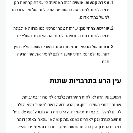
ענידת קמעות:
אנשים רבים מאמינים כי ענידת קמיעות מגן
יכולה לעזור למנוע את ההשפעות השליליות של עין הרע כמו
למשל צמיד אדום.
שריפת צמחי מגן:
שריפת צמחי מרפא כמו מרווה או לבונה
יכולה לעזור במידה מסוימת לנקות את האנרגיה השלילית.
עזרתו של מרפא רוחני:
אם אתם חושבים שעשו עליכם עין
רעה, פנו למרפא רוחני שיעזור לכם להסיר את העין הרעה
מכם.
עין הרע בתרבויות שונות
המושג עין הרע לא לקוח מהיהדות בלבד אלא מרורו בתרבויות
שונות ברחבי העולם. ביוון, עין הרע ידועה בשם "מאטי" והיא יכולה
לגרום למזל רע. במדינות אמריקה הלטינית הוא מכונה "mal de ojo"
ונחשב כגורם נזק לאחרים באמצעות קנאה או שנאה. באופן דומה,
במזרח התיכון, עין הרע מושרשת עמוק בתרבות ומאמינים שהיא