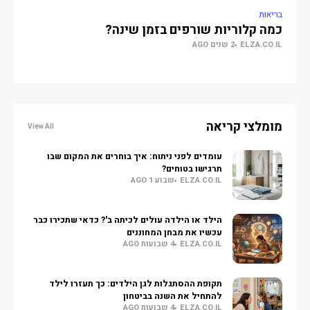
בריאות
בריא
כמה קלוריות שורפים בזמן שינה?
מה זה ss
ELZA.CO.IL
2 שנים AGO
O.IL
מומלצי קריאה
View All
עומדים לפני ניתוח: איך בוחרים את המקום שבו
תרגישו בטוחים?
ELZA.CO.IL
שבוע 1 AGO
הילד או הילדה עולים לכיתה ב'? כדאי שתכירו כבר
עכשיו את מבחן המחוננים
ELZA.CO.IL
4 שבועות AGO
תקופת ההסתגלות לגן הילדים: כך תעזרו לילד
להתחיל את השנה בביטחון
ELZA.CO.IL
4 שבועות AGO