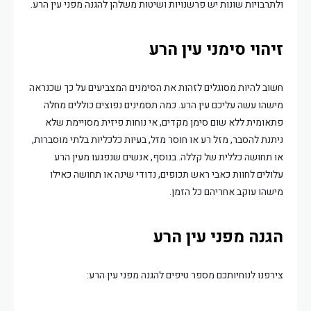
ולתרבויות שונות יש פרשנויות ושיטות משלהן להגנה מפני עין הרע.
זיהוי סימני עין הרע
חשוב להיות מסוגלים לזהות את הסימנים המצביעים על כך שכנראה
מישהו עשה עליכם עין הרע. כמה תסמינים נפוצים כוללים מחלה
פתאומית ללא שום סימן מקדים, אי נוחות פיזית מסויימת שלא
ניתנת להסבר, מזל רע או חוסר מזל, בעיות כלכליות בלתי מוסברות,
או תחושה כללית של קללה. בנוסף, אנשים שנפגעו מעין הרע
עלולים לחוות כאבי ראש תכופים, נדודי שינה או תחושה כאילו
מישהו עוקב אחריהם כל הזמן.
הגנה מפני עין הרע
צירפנו לנוחיותכם מספר טיפים להגנה מפני עין הרע: