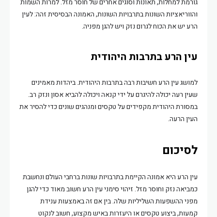
גורמת למחלות, תאונות וסוגים אחרים של חוסר מזל. למרות השמות
והווריאציות השונות בתרבויות השונות, האמונה הבסיסית זהה: לעין
הרע יש את הכוח לגרום נזק ויש להגן מפניה.
עין הרע בתרבות היהודית
למושג עין הרע חשיבות רבה בתרבות היהודית. ביהדות מאמינים
שעין רעה יכולה להיגרם על ידי קנאה ויכולה להביא אסון ונזק רב.
במסורת היהודית מקפידים על טקסים ומנהגים שונים כדי להסיר את
העין הרעה.
לסיכום
עין הרע היא אמונה הקיימת בתרבויות שונות ברחבי העולם ונחשבת
כמביאה נזק וחוסר מזל. זיהוי סימני עין הרע חשוב מאוד כדי להגן
מפני ההשפעות השליליות שלה. בין אם זה באמצעות ענידת
קמעות, ביצוע טקסים או היעזרות באיש מקצוע, חשוב לנקוט