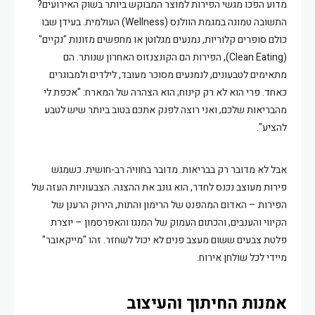
מדוע הפכו מגשי הפירות למוצר המבוקש ביותר בשוק האירועים?
התשובה טמונה במגמת הוולנס (Wellness) העולמית. בעידן שבו
כולם סופרים קלוריות, נמנעים מגלוטן או מחפשים מזונות "נקיים"
(Clean Eating), הפירות הם הקונצנזוס האחרון שנותר. הם
מתאימים לטבעונים, לנמנעים מסוכר מעובד, לילדים ולמבוגרים
כאחד. פרי הוא לא רק קינוח; הוא הצהרה של המארח: "אכפת לי
מהבריאות שלכם, ואני רוצה לפנק אתכם בטוב ביותר שיש לטבע
להציע".
אבל לא מדובר רק בבריאות. מדובר בחוויה רב-חושית. כשמגש
פירות מעוצב נכנס לחדר, הוא גונב את ההצגה. הצבעוניות העזה של
הפירות – האדום המהפנט של הרימון והתות, הירוק הרענן של
הקיווי והענבים, והכתום העמוק של המנגו והאפרסמון – יוצרת
פלטת צבעים ששום מעצב פנים לא יכול לשחזר. זהו "מייקאובר"
מיידי לכל שולחן אירוח.
אמנות החיתוך והעיצוב