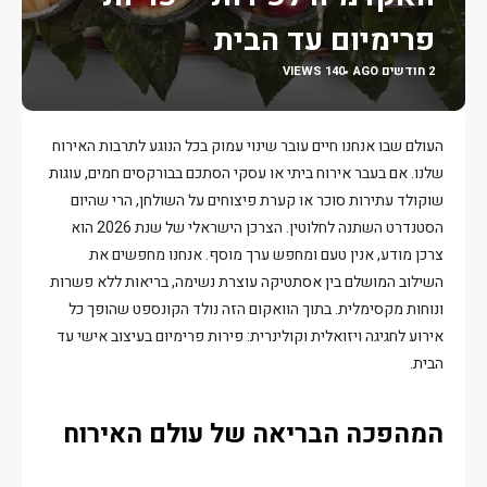
פרימיום עד הבית
2 חודשים AGO
140 VIEWS
העולם שבו אנחנו חיים עובר שינוי עמוק בכל הנוגע לתרבות האירוח
שלנו. אם בעבר אירוח ביתי או עסקי הסתכם בבורקסים חמים, עוגות
שוקולד עתירות סוכר או קערת פיצוחים על השולחן, הרי שהיום
הסטנדרט השתנה לחלוטין. הצרכן הישראלי של שנת 2026 הוא
צרכן מודע, אנין טעם ומחפש ערך מוסף. אנחנו מחפשים את
השילוב המושלם בין אסתטיקה עוצרת נשימה, בריאות ללא פשרות
ונוחות מקסימלית. בתוך הוואקום הזה נולד הקונספט שהופך כל
אירוע לחגיגה ויזואלית וקולינרית: פירות פרימיום בעיצוב אישי עד
הבית.
המהפכה הבריאה של עולם האירוח