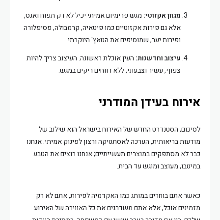
מגוון אקזוטי:
מגש פרימיום אמיתי יכיל לא רק תפוח ואגס,
אלא גם פירות אקזוטיים כמו פיטאיה, קרמבולה, פסיפלורה
ופירות יער, שמוסיפים את הטאץ' היוקרתי.
עיצוב וחדשנות:
העין אוכלת ראשונה. העיצוב צריך להיות
צפוף, עשיר וצבעוני, ללא רווחים ריקים במגש.
אירוח בעידן המודרני
לסיכום, הסטנדרט החדש של האירוח בישראל הוא שילוב של
מודעות בריאותית, הערכה לאסתטיקה ורצון לפינוק אמיתי. אנחנו
כבר לא מסתפקים במוצרים תעשייתיים; אנחנו רוצים את הטבע
במיטבו, מעוצב ומוגש עד הבית.
כאשר אתם בוחרים במותג כמו האקדמיה לפירות, אתם לא רק
מזמינים אוכל, אלא אתם משדרגים את כל האווירה של האירוע