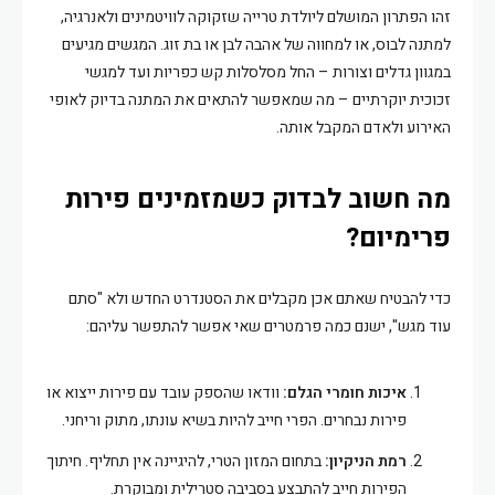
זהו הפתרון המושלם ליולדת טרייה שזקוקה לוויטמינים ולאנרגיה,
למתנה לבוס, או למחווה של אהבה לבן או בת זוג. המגשים מגיעים
במגוון גדלים וצורות – החל מסלסלות קש כפריות ועד למגשי
זכוכית יוקרתיים – מה שמאפשר להתאים את המתנה בדיוק לאופי
האירוע ולאדם המקבל אותה.
מה חשוב לבדוק כשמזמינים פירות
פרימיום?
כדי להבטיח שאתם אכן מקבלים את הסטנדרט החדש ולא "סתם
עוד מגש", ישנם כמה פרמטרים שאי אפשר להתפשר עליהם:
איכות חומרי הגלם:
וודאו שהספק עובד עם פירות ייצוא או
פירות נבחרים. הפרי חייב להיות בשיא עונתו, מתוק וריחני.
רמת הניקיון:
בתחום המזון הטרי, להיגיינה אין תחליף. חיתוך
הפירות חייב להתבצע בסביבה סטרילית ומבוקרת.