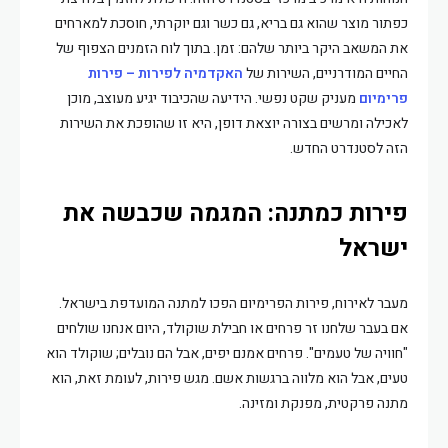
כפתור מוצר שהוא גם בריא, גם כשר וגם יוקרתי, חוסכת למארחים
את המשאב היקר ביותר שלהם: זמן. בתוך לוח הזמנים הצפוף של
החיים המודרניים, השירות של
האקדמיה לפירות – פירות
פרימיום
מעניק שקט נפשי. הידיעה שהכיבוד יגיע מעוצב, מוכן
לאכילה ומרשים בצורה יוצאת דופן, היא זו שהופכת את השירות
הזה לסטנדרט החדש.
פירות כמתנה: המגמה שכבשה את
ישראל
מעבר לאירוח, פירות הפרימיום הפכו למתנה המועדפת בישראל.
אם בעבר שלחנו זר פרחים או חבילת שוקולד, היום אנחנו שולחים
"חוויה של טעמים". פרחים אמנם יפים, אבל הם נובלים; שוקולד הוא
טעים, אבל הוא מלווה ברגשות אשם. מגש פירות, לעומת זאת, הוא
מתנה פרקטית, מפנקת ומזינה.