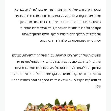
הסטנדרט החדש של האירוח מגדיר מחדש מהו "פרי". זה כבר לא
תפוח שלם בקערה או בננה על השיש. מדובר בעבודת יד קפדנית,
כמעט ארכיטקטונית. פירות הפרימיום נבחרים אחד-אחד, תוך
הקפדה על דרגת בשלות מושלמת, גודל אחיד ורמת מתיקות
מקסימלית. תהליך ההכנה כולל קילוף, גילוף וחיתוך לצורות
גיאומטריות שהופכות כל פלח ליצירת אמנות.
החשיבות של הטריות היא קריטית. עבור האקדמיה לפירות, מבינים
שההבדל בין מגש טוב למגש מנצח טמון בדקות שחולפות מרגע
החיתוך ועד להגעה ללקוח. הטכנולוגיה המודרנית מאפשרת היום
שינוע בקירור מבוקר ששומר על הקריספיות של הפרי ומונע חמצון,
כך שהלקוח מקבל מוצר שנראה כאילו נחתך זה עתה במטבח הפרטי
שלו.