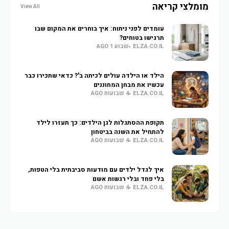
מומלצי קריאה
View All
עומדים לפני ניתוח: איך בוחרים את המקום שבו
תרגישו בטוחים?
ELZA.CO.IL
שבוע 1 AGO
הילד או הילדה עולים לכיתה ב'? כדאי שתכירו כבר
עכשיו את מבחן המחוננים
ELZA.CO.IL
4 שבועות AGO
תקופת ההסתגלות לגן הילדים: כך תעזרו לילד
להתחיל את השנה בביטחון
ELZA.CO.IL
4 שבועות AGO
איך לגדל ילדים עם מודעות סביבתית בלי הטפות,
בלי פחד ובלי רגשות אשם
ELZA.CO.IL
4 שבועות AGO