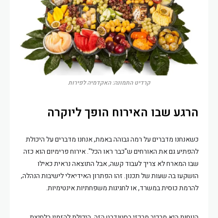
קרדיט התמונה: האקדמיה לפירות
הרגע שבו האירוח הופך ליוקרה
כשאנחנו מדברים על רמה גבוהה באמת, אנחנו מדברים על היכולת
להפתיע גם את האורחים ש"כבר ראו הכל". אירוח פרימיום הוא כזה
שבו המארח לא צריך לעבוד קשה, אבל התוצאה נראית כאילו
הושקעו בה שעות של תכנון. זהו הפתרון האידיאלי לישיבות הנהלה,
להרמת כוסית במשרד, או לחגיגות משפחתיות אינטימיות.
הנוחות היא מרכיב מרכזי בסטנדרט הזה. היכולת להזמין בלחיצת