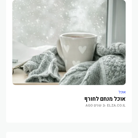
אוכל
אוכל
אוכל מנחם לחורף
17 מאכלים שאתם חייבים לטעום מאייהרב
ELZA.CO.IL
2 שנים AGO
O.IL